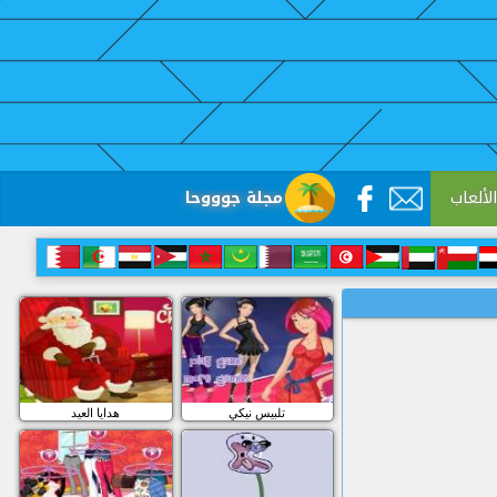
لألعاب
مجلة جوووحا
تلبيس نيكي
هدايا العيد