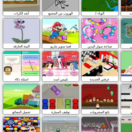
ت
الوباء 2
الهروب من المجمع
أبعد الكرات
صناعة سوار اليدين
لعبة سوبر ماريو
النبتة الخارقة
غرفتي الجديدة
تلبيس انيت
اسئلة ذكاء
بائع المشروبات
توقيف السيارة
تحميل البضائع