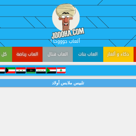
! ألعاب جوووحا
ذكاء و ألغاز
العاب بنات
العاب قتال
العاب رياضة
كل ا
تلبيس ملابس أولاد