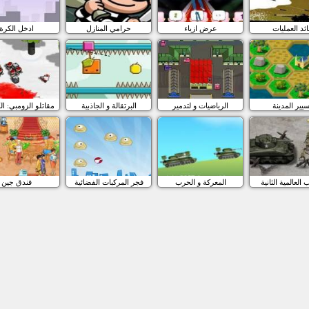
ائد العمليات
عرض ازياء
حرامي المنازل
ادخل الكرة
يير المدينة
الرياضيات و لتدمير
البرتقالة و الجاذبية
مقاتلو الزومبي: ا
العالمية الثانية
المعركة و الحرب
فجر المركبات الفضائية
فندق جين