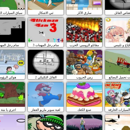
قناص القاتل
سارق الآثار
ثني الاشكال
سباق السيارات ال
ياج و تلبيس
مقاتلو الزومبي: الحرب
سام رجل المهمات 3
سام رجل المه
ت تحميل البضائع
زمن الحروب
القاتل التكتيكي 2
هوكي الرؤو
لسيارات الخارقة
صنع الكعك
لعبة سوبر ماريو القفاز
اجري يا نبتة 2