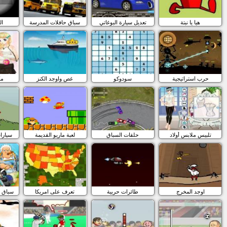
هيا يا نبتة
تعديل سيارة البوغاتي
سباق حافلات المدرسة
ال
حرب استراتيجية
سودوكو
غص واوجد الكنز
مك
تلبيس ملابس أولاد
حلقات السباق
لعبة ماريو القديمة
سيارا
اوجد المخرج
طائرات حربية
تعرف على امريكا
سباق ا