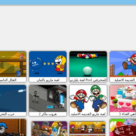
القديمة الاصلية
لعبة بلياردو Pool للمحترفين
لعبة ماريو باكمان
القتال الدام
هي الغذاء 3
لعبة ماريو القديمه الاصليه
هروب ماكر 2
حرب البحر