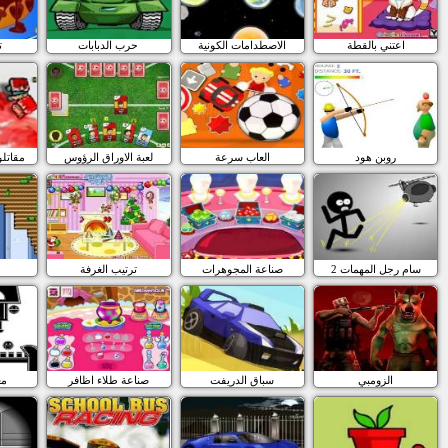
اعتني بالقطة
الاصطدامات الكونية
حرب الدبابات
ت
روبن هود
العاب سرعة
لعبة الاوراق الرؤوس
مقاتلو
سام رجل المهمات 2
صناعة المجوهرات
ترتيب الغرفة
الزومبي
سباق الدريفت
صناعة طلاء اظافر
مغ