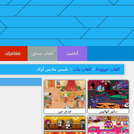
أناشيد
العاب سباق
مغامرات
العاب جوووحا
>
العاب بنات
> تلبيس ملابس أولاد
ديكور الهالوين
فندق جين