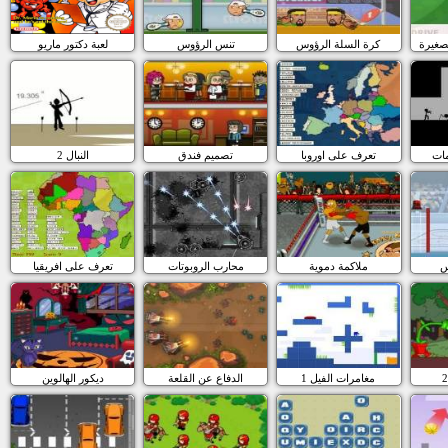
صغيرة
كرة السلة الرؤوس
تنس الرؤوس
لعبة دكتور ماريو
مات
تعرف على اوروبا
تصميم فندق
النبال 2
س
ملاكمة دموية
محارب الروبوتات
تعرف على افريقيا
مغامرات الفيل 1
الدفاع عن القلعة
ديكور الهالوين