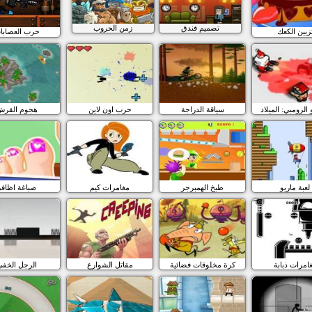
تصميم فندق
زمن الحروب
زيين الكعك
حرب العصابا
 الزومبي: الميلاد
سياقة الدراجة
حرب اون لاين
هجوم القرش
لعبة ماريو
طبخ الهمبرجر
مغامرات كيم
صباغة اظافر
امرات ذبابة
كرة مخلوقات فضائية
مقاتل الشوارع
الرجل الخفي