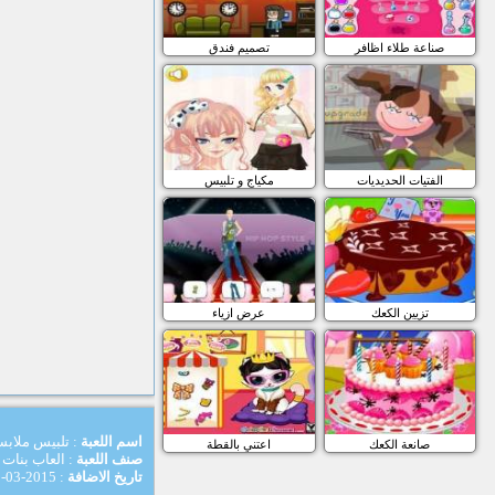
صناعة طلاء اظافر
تصميم فندق
الفتيات الحديديات
مكياج و تلبيس
تزيين الكعك
عرض ازياء
اسم اللعبة
: تلبيس ملابس
صانعة الكعك
اعتني بالقطة
صنف اللعبة
: العاب بنات
تاريخ الاضافة
: 2015-03-28