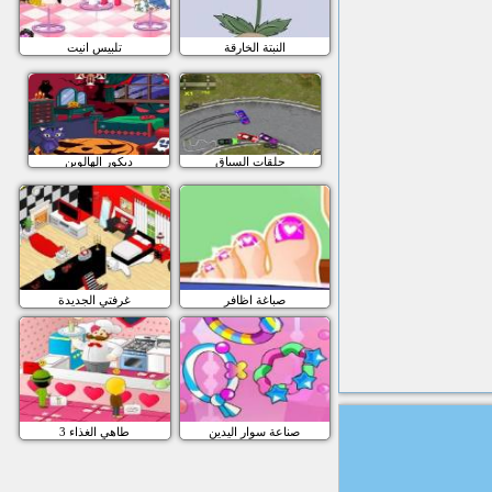
النبتة الخارقة
تلبيس انيت
حلقات السباق
ديكور الهالوين
صباغة اظافر
غرفتي الجديدة
صناعة سوار اليدين
طاهي الغذاء 3