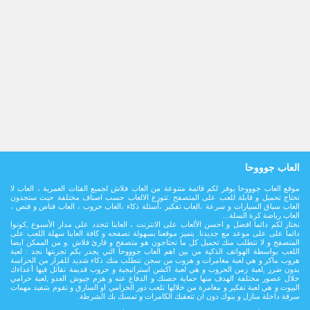
العاب جوووحا
موقع العاب جوووحا يوفر لكم قائمة متنوعة من العاب فلاش لجميع الفئات العمرية ، العاب لا
تحتاج تحميل و قابلة للعب على المتصفح .تتوزع الالعاب حسب اصناف مختلفة حيث ستجدون
العاب سباق السيارات و سرعة ،العاب تفكير ،أسئلة ذكاء ،العاب حروب ، العاب قناص و قنص ،
العاب رياضة كرة السلة...
نختار لكم دائما افضل و احسن الألعاب على الانترنت ، العابنا تتجدد على مدار اﻷسبوع ,كونوا
دائما على على موعد مع جديدنا. يتميز موقعنا بسهولة تصفحه و كافة العابنا سهلة اللعب على
المتصفح و لا تتطلب منك تحميل كل ما تحتاجون هو متصفح و قارئ فلاش .و من الممكن ايضا
اللعب بواسطة الهواتف الذكية من بين اهم العاب جوووحا التي يجدر بكم تجربتها نجد : لعبة
هروب ماكر و هي لعبة مغامرات و هروب من سجن تتطلب منك ذكاء شديد للفرار من الحراسة
بدون ضرر ,لعبة زمن الحروب و هي لعبة اكشن استراتيجية و حروب قديمة تقاتل فيها أعداءك
خلال عصور مختلفة الهدف منها حماية حصنك و الدفاع عنه و هزم جيوش العدو ,لعبة حرامي
البيوت و هي لعبة تفكير و مغامرة من خلالها تلعب دور الحرامي او السارق و تقوم بتنفيد مهمات
سرقة داخلة منازل و بنوك دون ان تتعقبك الكامرات و تمسك بك الشرطة.