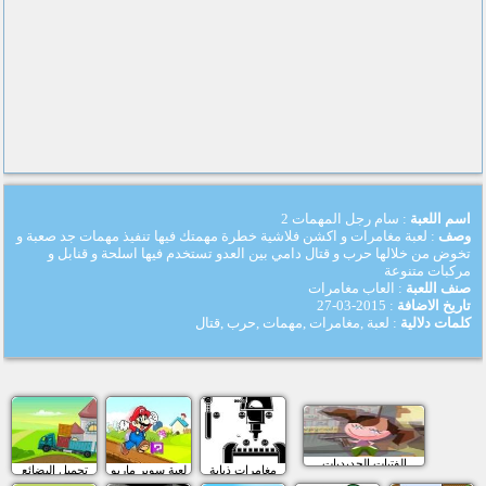
اسم اللعبة
: سام رجل المهمات 2
وصف
: لعبة مغامرات و اكشن فلاشية خطرة مهمتك فيها تنفيذ مهمات جد صعبة و
تخوض من خلالها حرب و قتال دامي بين العدو تستخدم فيها اسلحة و قنابل و
مركبات متنوعة
صنف اللعبة
: العاب مغامرات
تاريخ الاضافة
: 2015-03-27
كلمات دلالية
: لعبة ,مغامرات ,مهمات ,حرب ,قتال
الفتيات الحديديات
مغامرات ذبابة
لعبة سوبر ماريو
تحميل البضائع