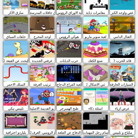
غص واوجد الكنز
مغامرات ذبابة
لعبة الاوراق الرؤوس
سباق حافلات المدرسة
سارق الآثار
القتال الدامي
لعبة سوبر ماريو
هوكي الرؤوس
اوجد المخرج
حلقات السباق
قائد الحرب 3
صنع الكعك
حرب الدبابات
غرفتي الجديدة
البحث عن القبعة 2
ق السيارات الخارقة
ثني الاشكال 2
لعبة الفراخ الدجاج
ترتيب الغرفة
السلك الاحمر
عرض ازياء
اسئلة ذكاء
طبخ الهمبرجر
ماريو القديمة الاصلية
تلبيس نيكي
مكياج و تلبيس
سام رجل المهمات
الدفاع عن القلعة
مقاتلو الزومبي: الغرف2
بلياردو احترافية