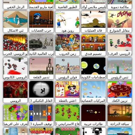
ملاكمة دموية
تلبيس ملابس أولاد
الطيور الغاضبة
لعبة ماريو القديمة
الرجل الخفي
مقاتل الشوارع
قائد العمليات
روبن هود
حرب العصابات
ثني الاشكال
لو الزومبي: الغرف1
تصميم فندق
زمن الحروب
الحرب العالمية الثانية
مقاتلو الزومبي: الحرب
تنس الرؤوس
الاصطدامات الكونية
فولي الرؤوس
تدمير القلعة
مقاتلو الزومبي: الكابوس
تزيين الكعك
فجر المركبات الفضائية
اعتني بالقطة
القاتل التكتيكي 3
الزومبي
سياقة الدراجة
طائرات حربية
الدفاع الاستراتيجي 5
3 توقيف السيارة
تعرف على افريقيا