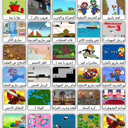
لعبة ماريو
لعبة ماريو القديمه الاصليه
المعركة و الحرب
هروب ماكر 2
هيا يا نبتة
ام رجل المهمات 3
غص واوجد الكنز
قائد العمليات
سوبر ماريو القديمة
سارق الآثار
لعبة ماريو باكمان
مغامرات كيم
اجري يا نبتة 2
اقتل الخصم
الدفاع عن القلعة
اريو القديمة الاصلية
لعبة ماريو الاصلية
سام رجل المهمات
الرجل الخفي
لعبة سوبر ماريو القفاز
صناعة المجوهرات
كرة السلة
القلعة وحرب الغزاة
الوباء 2
المقاتل الاحمر