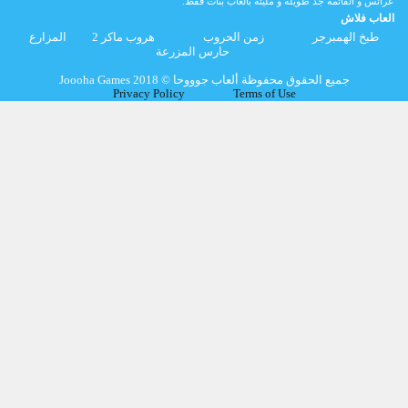
عرائس و القائمة جد طويلة و مليئة بالعاب بنات فقط.
العاب فلاش
طبخ الهمبرجر
زمن الحروب
هروب ماكر 2
المزارع
حارس المزرعة
Joooha Games جميع الحقوق محفوظة ألعاب جوووحا © 2018
Privacy Policy
Terms of Use