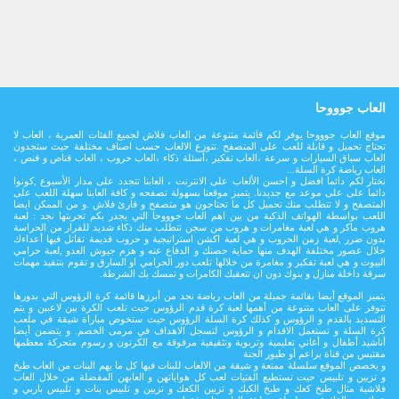
العاب جوووحا
موقع العاب جوووحا يوفر لكم قائمة متنوعة من العاب فلاش لجميع الفئات العمرية ، العاب لا
تحتاج تحميل و قابلة للعب على المتصفح .تتوزع الالعاب حسب اصناف مختلفة حيث ستجدون
العاب سباق السيارات و سرعة ،العاب تفكير ،أسئلة ذكاء ،العاب حروب ، العاب قناص و قنص ،
العاب رياضة كرة السلة...
نختار لكم دائما افضل و احسن الألعاب على الانترنت ، العابنا تتجدد على مدار اﻷسبوع ,كونوا
دائما على على موعد مع جديدنا. يتميز موقعنا بسهولة تصفحه و كافة العابنا سهلة اللعب على
المتصفح و لا تتطلب منك تحميل كل ما تحتاجون هو متصفح و قارئ فلاش .و من الممكن ايضا
اللعب بواسطة الهواتف الذكية من بين اهم العاب جوووحا التي يجدر بكم تجربتها نجد : لعبة
هروب ماكر و هي لعبة مغامرات و هروب من سجن تتطلب منك ذكاء شديد للفرار من الحراسة
بدون ضرر ,لعبة زمن الحروب و هي لعبة اكشن استراتيجية و حروب قديمة تقاتل فيها أعداءك
خلال عصور مختلفة الهدف منها حماية حصنك و الدفاع عنه و هزم جيوش العدو ,لعبة حرامي
البيوت و هي لعبة تفكير و مغامرة من خلالها تلعب دور الحرامي او السارق و تقوم بتنفيد مهمات
سرقة داخلة منازل و بنوك دون ان تتعقبك الكامرات و تمسك بك الشرطة.
يتميز الموقع أيضا بقائمة جميلة من العاب رياضة نجد من أبرزها قائمة كرة الرؤوس التي بدورها
تتوفر على العاب متنوعة من أهمها لعبة كرة قدم الرؤوس حيث تلعب الكرة بين لاعببن و يتم
التسديد بالقدم و الرؤوس و كذلك كرة السلة الرؤوس حيث ستخوض مباراة شيقة في ملعب
كرة السلة و تستعمل الاقدام و الرؤوس لتسجل الاهداف في مرمى الخصم. و يتضمن أيضا
أناشيد أطفال و أغاني تعليمية وتربوية وتثقيفية مرفوقة مع الكرتون و رسوم متحركة معظمها
مقتبس من قناة براعم أو طيور الجنة
و يخصص الموقع سلسلة ممتعة و شيقة من الالعاب للبنات فيها كل ما يهم البنات من العاب طبخ
و تزيين و تلبيس حيت تستطيع الفتيات لعب كل هواياتهن و العابهن المفضلة من خلال العاب
فلاشية مثال طبخ كعك و طبخ الكيك و تزيين الكعك و تزيين و تلبيس بنات و تلبيس باربي و