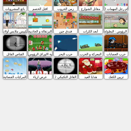
سام رجل المهمات 3
مقاتل الشوارع
زمن الحروب
اقتل الخصم
بائع المشروبات
ة الرؤوس : البطولة
أبعد الكرات
فندق جين
البرتقالة و الجاذبية
تلبيس ملابس أولاد
حرب العصابات
المعركة و الحرب
حرب البحر
لعبة الاوراق الرؤوس
القناص القاتل
تزيين الكعك
هدايا العيد
القاتل التكتيكي 2
عرض ازياء
فجر المركبات الفضائية