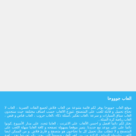
العاب جوووحا
موقع العاب جوووحا يوفر لكم قائمة متنوعة من العاب فلاش لجميع الفئات العمرية ، العاب لا
تحتاج تحميل و قابلة للعب على المتصفح .تتوزع الالعاب حسب اصناف مختلفة حيث ستجدون
العاب سباق السيارات و سرعة ،العاب تفكير ،أسئلة ذكاء ،العاب حروب ، العاب قناص و قنص ،
العاب رياضة كرة السلة...
نختار لكم دائما افضل و احسن الألعاب على الانترنت ، العابنا تتجدد على مدار اﻷسبوع ,كونوا
دائما على على موعد مع جديدنا. يتميز موقعنا بسهولة تصفحه و كافة العابنا سهلة اللعب على
المتصفح و لا تتطلب منك تحميل كل ما تحتاجون هو متصفح و قارئ فلاش .و من الممكن ايضا
اللعب بواسطة الهواتف الذكية من بين اهم العاب جوووحا التي يجدر بكم تجربتها نجد : لعبة