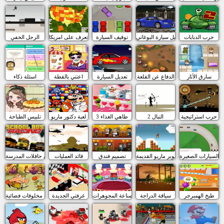
حرب الدبابات
تعديل سيارة البوغاتي
توقيف السيارة
تعرف على امريكا
الرجل الخفي
سارق الآثار
الدفاع عن القلعة
تعديل السيارة
اعتني بالقطة
اسئلة ذكاء
حرب استراتيجية
النبال 2
طاهي الغذاء 3
لعبة دكتور ماريو
تلبيس الطباخة
 السيارات الصغيرة
سوبر ماريو القديمة
تصميم فندق
قائد العمليات
سباق حافلات المدرسة
طبخ الهمبرجر
سياقة الدراجة
صناعة المجوهرات
غرفتي الجديدة
كرة مخلوقات فضائية