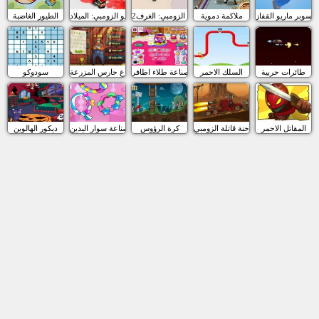
ة سوبر ماريو القفاز
ملاكمة دموية
مقاتلو الزومبي: الغرف2
مقاتلو الزومبي: الميلاد
الطيور الغاضبة
طائرات حربية
السلك الاحمر
صناعة طلاء اظافر
المزارع حارس المزرعة
سودوكو
المقاتل الاحمر
الشاحنة قاتلة الزومبي
كرة الرؤوس
صناعة سوار اليدين
ديكور الهالوين