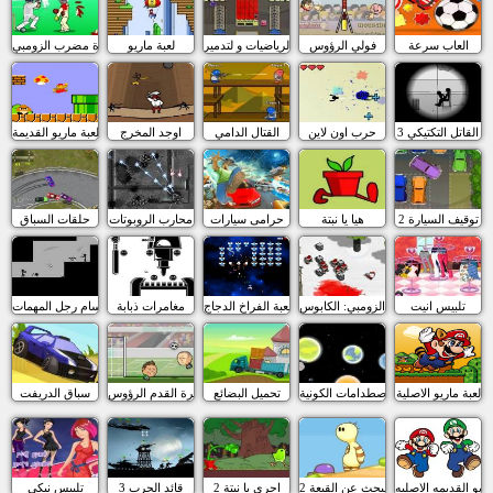
العاب سرعة
فولي الرؤوس
الرياضيات و لتدمير
لعبة ماريو
كرة مضرب الزومبي
القاتل التكتيكي 3
حرب اون لاين
القتال الدامي
اوجد المخرج
لعبة ماريو القديمة
توقيف السيارة 2
هيا يا نبتة
حرامى سيارات
محارب الروبوتات
حلقات السباق
تلبيس انيت
مقاتلو الزومبي: الكابوس
لعبة الفراخ الدجاج
مغامرات ذبابة
سام رجل المهمات
لعبة ماريو الاصلية
الاصطدامات الكونية
تحميل البضائع
كرة القدم الرؤوس
سباق الدريفت
اريو القديمه الاصليه
البحث عن القبعة 2
اجري يا نبتة 2
قائد الحرب 3
تلبيس نيكي