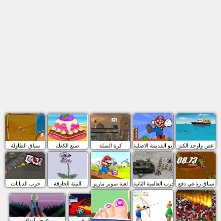
غص واوجد الكنز
ماريو القديمة الاصلية
كرة السلة
صنع الكعك
سباق الطاولة
سباق رباعي دفع
الحرب العالمية الثانية
لعبة سوبر ماريو
النبتة الخارقة
حرب الدبابات
تعديل السيارة
عرض ازياء