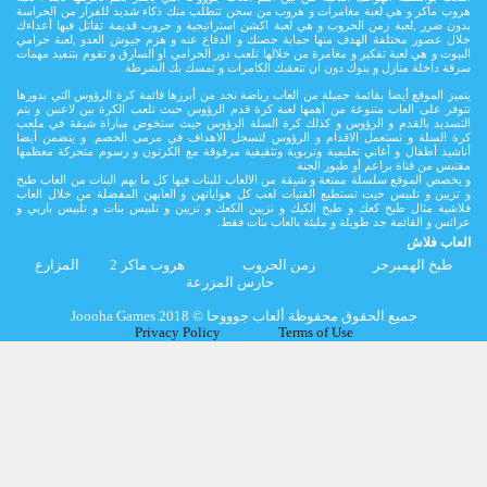
هروب ماكر و هي لعبة مغامرات و هروب من سجن تتطلب منك ذكاء شديد للفرار من الحراسة
بدون ضرر ,لعبة زمن الحروب و هي لعبة اكشن استراتيجية و حروب قديمة تقاتل فيها أعداءك
خلال عصور مختلفة الهدف منها حماية حصنك و الدفاع عنه و هزم جيوش العدو ,لعبة حرامي
البيوت و هي لعبة تفكير و مغامرة من خلالها تلعب دور الحرامي او السارق و تقوم بتنفيد مهمات
سرقة داخلة منازل و بنوك دون ان تتعقبك الكامرات و تمسك بك الشرطة.
يتميز الموقع أيضا بقائمة جميلة من العاب رياضة نجد من أبرزها قائمة كرة الرؤوس التي بدورها
تتوفر على العاب متنوعة من أهمها لعبة كرة قدم الرؤوس حيث تلعب الكرة بين لاعببن و يتم
التسديد بالقدم و الرؤوس و كذلك كرة السلة الرؤوس حيث ستخوض مباراة شيقة في ملعب
كرة السلة و تستعمل الاقدام و الرؤوس لتسجل الاهداف في مرمى الخصم. و يتضمن أيضا
أناشيد أطفال و أغاني تعليمية وتربوية وتثقيفية مرفوقة مع الكرتون و رسوم متحركة معظمها
مقتبس من قناة براعم أو طيور الجنة
و يخصص الموقع سلسلة ممتعة و شيقة من الالعاب للبنات فيها كل ما يهم البنات من العاب طبخ
و تزيين و تلبيس حيت تستطيع الفتيات لعب كل هواياتهن و العابهن المفضلة من خلال العاب
فلاشية مثال طبخ كعك و طبخ الكيك و تزيين الكعك و تزيين و تلبيس بنات و تلبيس باربي و
عرائس و القائمة جد طويلة و مليئة بالعاب بنات فقط.
العاب فلاش
طبخ الهمبرجر
زمن الحروب
هروب ماكر 2
المزارع
حارس المزرعة
Joooha Games جميع الحقوق محفوظة ألعاب جوووحا © 2018
Privacy Policy
Terms of Use