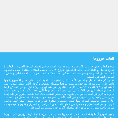
العاب جوووحا
موقع العاب جوووحا يوفر لكم قائمة متنوعة من العاب فلاش لجميع الفئات العمرية ، العاب لا
تحتاج تحميل و قابلة للعب على المتصفح .تتوزع الالعاب حسب اصناف مختلفة حيث ستجدون
العاب سباق السيارات و سرعة ،العاب تفكير ،أسئلة ذكاء ،العاب حروب ، العاب قناص و قنص ،
العاب رياضة كرة السلة...
نختار لكم دائما افضل و احسن الألعاب على الانترنت ، العابنا تتجدد على مدار اﻷسبوع ,كونوا
دائما على على موعد مع جديدنا. يتميز موقعنا بسهولة تصفحه و كافة العابنا سهلة اللعب على
المتصفح و لا تتطلب منك تحميل كل ما تحتاجون هو متصفح و قارئ فلاش .و من الممكن ايضا
اللعب بواسطة الهواتف الذكية من بين اهم العاب جوووحا التي يجدر بكم تجربتها نجد : لعبة
هروب ماكر و هي لعبة مغامرات و هروب من سجن تتطلب منك ذكاء شديد للفرار من الحراسة
بدون ضرر ,لعبة زمن الحروب و هي لعبة اكشن استراتيجية و حروب قديمة تقاتل فيها أعداءك
خلال عصور مختلفة الهدف منها حماية حصنك و الدفاع عنه و هزم جيوش العدو ,لعبة حرامي
البيوت و هي لعبة تفكير و مغامرة من خلالها تلعب دور الحرامي او السارق و تقوم بتنفيد مهمات
سرقة داخلة منازل و بنوك دون ان تتعقبك الكامرات و تمسك بك الشرطة.
يتميز الموقع أيضا بقائمة جميلة من العاب رياضة نجد من أبرزها قائمة كرة الرؤوس التي بدورها
تتوفر على العاب متنوعة من أهمها لعبة كرة قدم الرؤوس حيث تلعب الكرة بين لاعببن و يتم