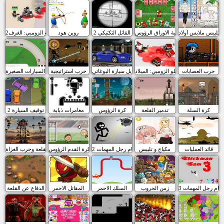
تلبيس ملابس أولاد
لعبة الاوراق الرؤوس
القاتل التكتيكي 2
روبن هود
مقاتلو الزومبي: الغرف2
حرب العصابات
مقاتلو الزومبي: الميلاد
تعديل سيارة البوغاتي
حرب استراتيجية
سباق السيارات الصغيرة
كرة السلة
تدمير القلعة
كرة الرؤوس
مغامرات ذبابة
توقيف السيارة 2
قائد العمليات
مكياج و تلبيس
سام رجل المهمات 2
كرة القدم الرؤوس
القلعة وحرب الغزاة
سام رجل المهمات 3
زمن الحروب
السلك الاحمر
المقاتل الاحمر
الدفاع عن القلعة