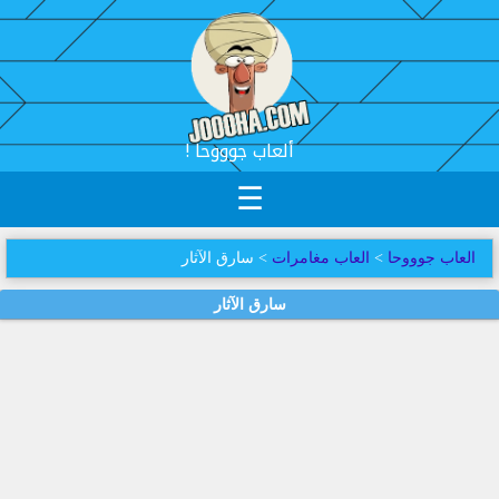
! ألعاب جوووحا
☰
العاب جوووحا
>
العاب مغامرات
> سارق الآثار
سارق الآثار