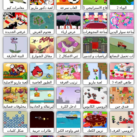
الوباء 2
الدفاع الاستراتيجي 5
العاب سرعة
لعبة دكتور ماريو
مغامرات كيم
صناعة سوار اليدين
صناعة المجوهرات
عرض ازياء
هجوم القرش
غرفتي الجديدة
ارات تحميل البضائع
الرياضيات و لتدمير
ثني الاشكال 2
مقاتل الشوارع
النبتة الخارقة
طاهي الغذاء 3
لعبة ماريو
ترتيب الغرفة
الطيور الغاضبة
لعبة ماريو الاصلية
فندق جين
مقاتلو الزومبي: الكابوس
ادخل الكرة
البرتقالة و الجاذبية
كرة مخلوقات فضائية
لو الزومبي: الغرف1
تزيين الكعك
غص واوجد الكنز
طائرات حربية
شكل كلمات