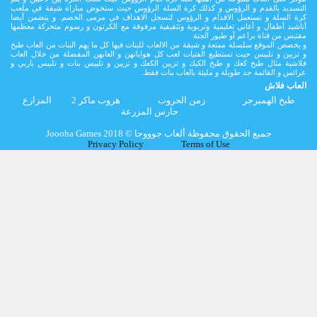
التسديد بالقدم و الرؤوس و كذلك كرة السلة الرؤوس حيث ستخوض مباراة شيقة في ملعب
كرة السلة و تستعمل الاقدام و الرؤوس لتسجل الاهداف في مرمى الخصم. و يتضمن أيضا
أناشيد أطفال و أغاني تعليمية وتربوية وتثقيفية مرفوقة مع الكرتون و رسوم متحركة معظمها
مقتبس من قناة براعم أو طيور الجنة
و يخصص الموقع سلسلة ممتعة و شيقة من الالعاب للبنات فيها كل ما يهم البنات من العاب طبخ
و تزيين و تلبيس حيت تستطيع الفتيات لعب كل هواياتهن و العابهن المفضلة من خلال العاب
فلاشية مثال طبخ كعك و طبخ الكيك و تزيين الكعك و تزيين و تلبيس بنات و تلبيس باربي و
عرائس و القائمة جد طويلة و مليئة بالعاب بنات فقط.
العاب فلاش
طبخ الهمبرجر
زمن الحروب
هروب ماكر 2
المزارع
حارس المزرعة
Joooha Games جميع الحقوق محفوظة ألعاب جوووحا © 2018
Privacy Policy
Terms of Use