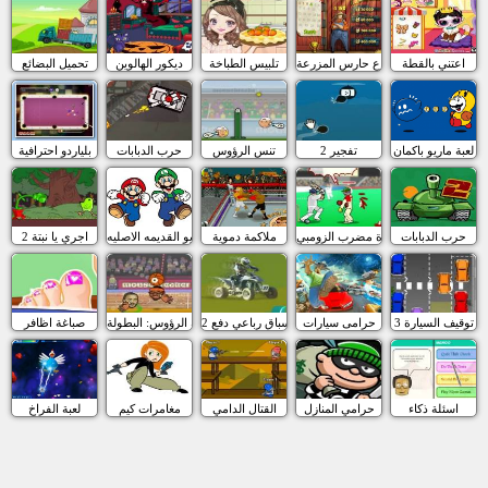
اعتني بالقطة
المزارع حارس المزرعة
تلبيس الطباخة
ديكور الهالوين
تحميل البضائع
لعبة ماريو باكمان
تفجير 2
تنس الرؤوس
حرب الدبابات
بلياردو احترافية
حرب الدبابات
كرة مضرب الزومبي
ملاكمة دموية
لعبة ماريو القديمه الاصليه
اجري يا نبتة 2
3 توقيف السيارة
حرامى سيارات
سباق رباعي دفع 2
كرة السلة الرؤوس: البطولة
صباغة اظافر
اسئلة ذكاء
حرامي المنازل
القتال الدامي
مغامرات كيم
لعبة الفراخ