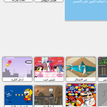
هوكي الرؤوس
العاب سرعة
 اضافية للفوز على الخصم,
مير
ثني الاشكال
تلبيس انيت
ادخل الكرة
كرة السلة
لعبة ماريو باكمان