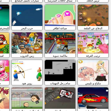
تزيين الكعك
سباق حافلات المدرسة
سيارات تحميل البضائع
ثن
الدفاع عن القلعة
صباغة اظافر
حرب البحر
لعبة بلياردو Pool للمح
ترتيب الغرفة
ملاكمة دموية
زمن الحروب
لعبة
مكياج و تلبيس
سام رجل المهمات
روبن هود
ص
تعديل السيارة
حرب الدبابات
كرة الرؤوس : البطولة
مق