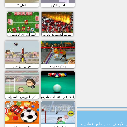
ادخل الكرة
النبال 2
مقاتلو الزومبي: الحرب
لعبة الاوراق الرؤوس
ملاكمة دموية
فولي الرؤوس
لعبة بلياردو Pool للمحترفين
كرة الرؤوس : البطولة
ل اﻷهداف ضدك. طور تقنياتك و