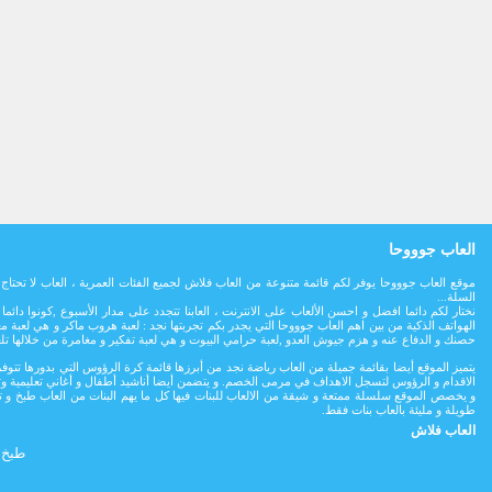
العاب جوووحا
موقع العاب جوووحا يوفر لكم قائمة متنوعة من العاب فلاش لجميع الفئات العمرية ، العاب لا تح
السلة...
نختار لكم دائما افضل و احسن الألعاب على الانترنت ، العابنا تتجدد على مدار اﻷسبوع ,كونوا د
الهواتف الذكية من بين اهم العاب جوووحا التي يجدر بكم تجربتها نجد : لعبة هروب ماكر و هي لع
حصنك و الدفاع عنه و هزم جيوش العدو ,لعبة حرامي البيوت و هي لعبة تفكير و مغامرة من خلالها ت
يتميز الموقع أيضا بقائمة جميلة من العاب رياضة نجد من أبرزها قائمة كرة الرؤوس التي بدورها 
الاقدام و الرؤوس لتسجل الاهداف في مرمى الخصم. و يتضمن أيضا أناشيد أطفال و أغاني تعليمية وت
و يخصص الموقع سلسلة ممتعة و شيقة من الالعاب للبنات فيها كل ما يهم البنات من العاب طبخ و ت
طويلة و مليئة بالعاب بنات فقط.
العاب فلاش
طبخ 