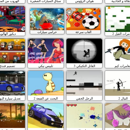
تقالة و الجاذبية
هوكي الرؤوس
سباق السيارات الصغيرة
الهروب من الم
العاب سرعة
حرامى سيارات
مرات الفيل 2
ديكور الهالوي
غامرات كيم
القاتل التكتيكي 3
تلبيس نيكي
تصميم فندق
النبال 2
الرجل الخفي
البحث عن القبعة 2
تعديل سيارة البو