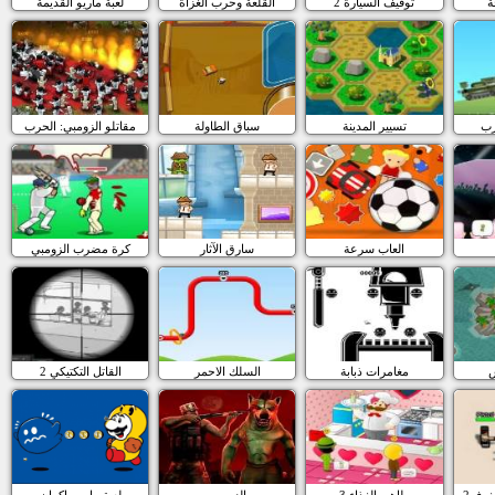
ة
توقيف السيارة 2
القلعة وحرب الغزاة
لعبة ماريو القديمة
رب
تسيير المدينة
سباق الطاولة
مقاتلو الزومبي: الحرب
العاب سرعة
سارق الآثار
كرة مضرب الزومبي
مغامرات ذبابة
السلك الاحمر
القاتل التكتيكي 2
لغرف2
طاهي الغذاء 3
الزومبي
لعبة ماريو باكمان