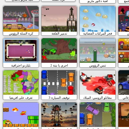
جمع
لعبة دكتور ماريو
ن
فجر المركبات الفضائية
تدمير القلعة
كرة السلة الرؤوس
تنس الرؤوس
اجري يا نبتة 2
بلياردو احترافية
غاتي
مقاتلو الزومبي: الميلاد
3 توقيف السيارة
تعرف على افريقيا