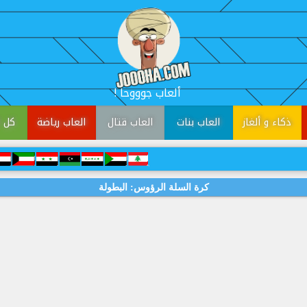
! ألعاب جوووحا
ذكاء و ألغاز
العاب بنات
العاب قتال
العاب رياضة
كل ا
كرة السلة الرؤوس: البطولة