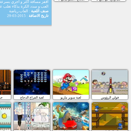
اقفز مسافة أكثر و اجري بسرعة 
العب و سدد الكرة بذكاء تغلب ع
صنف اللعبة
: العاب رياضة
تاريخ الاضافة
: 2015-03-29
فولي الرؤوس
لعبة سوبر ماريو
لعبة الفراخ الدجاج
حر