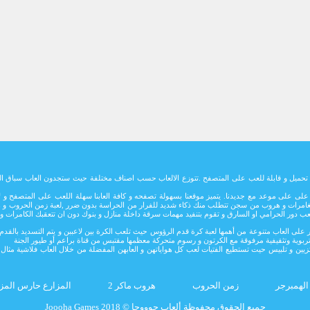
تاج تحميل و قابلة للعب على المتصفح .تتوزع الالعاب حسب اصناف مختلفة حيث ستجدون العاب سباق ال
ائما على على موعد مع جديدنا. يتميز موقعنا بسهولة تصفحه و كافة العابنا سهلة اللعب على المتصف
بة مغامرات و هروب من سجن تتطلب منك ذكاء شديد للفرار من الحراسة بدون ضرر ,لعبة زمن الحروب و 
لعب دور الحرامي او السارق و تقوم بتنفيد مهمات سرقة داخلة منازل و بنوك دون ان تتعقبك الكامرات
تتوفر على العاب متنوعة من أهمها لعبة كرة قدم الرؤوس حيث تلعب الكرة بين لاعببن و يتم التسديد 
ربوية وتثقيفية مرفوقة مع الكرتون و رسوم متحركة معظمها مقتبس من قناة براعم أو طيور الجنة
زيين و تلبيس حيت تستطيع الفتيات لعب كل هواياتهن و العابهن المفضلة من خلال العاب فلاشية مثال ط
الهمبرجر
زمن الحروب
هروب ماكر 2
المزارع حارس المز
Joooha Games جميع الحقوق محفوظة ألعاب جوووحا © 2018