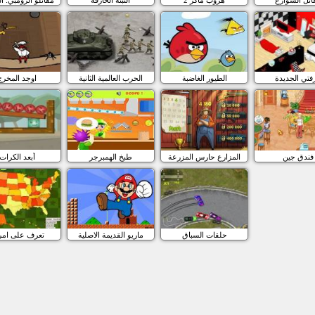
فتي الجديدة
الطيور الغاضبة
الحرب العالمية الثانية
اوجد المخرج
فندق جين
المزارع حارس المزرعة
طبخ الهمبرجر
أبعد الكرات
حلقات السباق
ماريو القديمة الاصلية
تعرف على امري