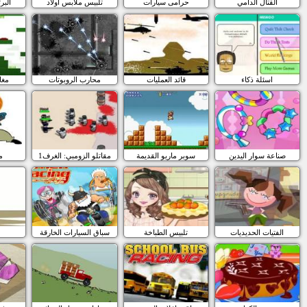
القتال الدامي
حرامى سيارات
تلبيس ملابس أولاد
البر
اسئلة ذكاء
قائد العمليات
محارب الروبوتات
مغا
صناعة سوار اليدين
سوبر ماريو القديمة
مقاتلو الزومبي: الغرف1
م
الفتيات الحديديات
تلبيس الطباخة
سباق السيارات الخارقة