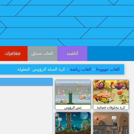
أناشيد
العاب سباق
مغامرات
العاب جوووحا
>
العاب رياضة
> كرة السلة الرؤوس: البطولة
كرة مخلوقات فضائية
تنس الرؤوس