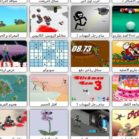
ي الاشكال 2
حرب اون لاين
سباق الدريفت
سياقة الدراج
ترفين
سام رجل المهمات 2
مقاتلو الزومبي: الكابوس
المعركة و الح
 ماريو الاصلية
سباق رباعي دفع
سودوكو
عرض ازياء
انعة الكعك
سام رجل المهمات 3
اقتل الخصم
هجوم القرش
اتل الشوارع
هروب ماكر 2
النبتة الخارقة
مقاتلو الزومبي: ا