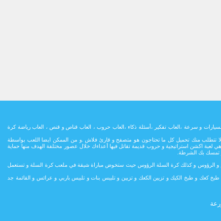
سيارات و سرعة ،العاب تفكير ،أسئلة ذكاء ،العاب حروب ، العاب قناص و قنص ، العاب رياضة كرة
ح و لا تتطلب منك تحميل كل ما تحتاجون هو متصفح و قارئ فلاش .و من الممكن ايضا اللعب بواسطة
هي لعبة اكشن استراتيجية و حروب قديمة تقاتل فيها أعداءك خلال عصور مختلفة الهدف منها حماية
 و تمسك بك الشرطة.
بالقدم و الرؤوس و كذلك كرة السلة الرؤوس حيث ستخوض مباراة شيقة في ملعب كرة السلة و تستعمل
بخ كعك و طبخ الكيك و تزيين الكعك و تزيين و تلبيس بنات و تلبيس باربي و عرائس و القائمة جد
رعة