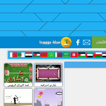
لألعاب
مجلة جوووحا
بلياردو احترافية
لعبة الاوراق الرؤوس